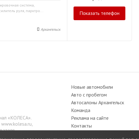
кировочная система,
илитель руля, парктро...
Показать телефон
Архангельск
Новые автомобили
Авто с пробегом
Автосалоны Архангельск
Команда
нал «КОЛЕСА».
Реклама на сайте
е
www.kolesa.ru
,
Контакты
дателя.
Вакансии