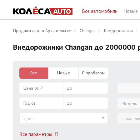
Все автомобили
Новые
Продажа авто в Архангельске
Changan
Внедорожники
Внедорожники Changan до 2000000 р
Все
Новые
С пробегом
Цена от, ₽
до
Год от
до
Модель
Цвет
Поколен
Все параметры