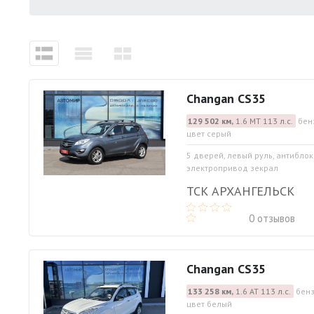
Changan CS35
129 502 км,
1.6 МТ 113 л.с.
бен
цвет серый
5 дверей, левый руль, антибло
электропривод зекрал
ТСК АРХАНГЕЛЬСК
0 отзывов
Changan CS35
133 258 км,
1.6 АТ 113 л.с.
бенз
цвет белый