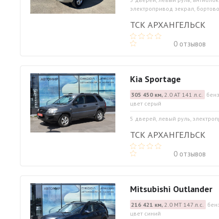
электропривод зекрал, бортово
ТСК АРХАНГЕЛЬСК
0 отзывов
Kia Sportage
305 450 км,
2.0 АТ 141 л.с.
бенз
цвет серый
5 дверей, левый руль, электро
ТСК АРХАНГЕЛЬСК
0 отзывов
Mitsubishi Outlander
216 421 км,
2.0 МТ 147 л.с.
бен
цвет синий