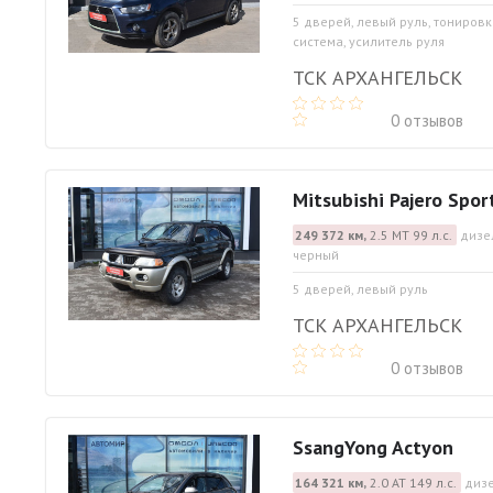
5 дверей, левый руль, тониров
система, усилитель руля
ТСК АРХАНГЕЛЬСК
0 отзывов
Mitsubishi Pajero Spor
249 372 км,
2.5 МТ 99 л.с.
дизел
черный
5 дверей, левый руль
ТСК АРХАНГЕЛЬСК
0 отзывов
SsangYong Actyon
164 321 км,
2.0 АТ 149 л.с.
дизе