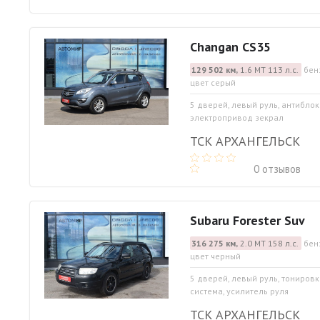
Changan CS35
129 502 км,
1.6 МТ 113 л.с.
бен
цвет серый
5 дверей, левый руль, антибло
электропривод зекрал
ТСК АРХАНГЕЛЬСК
0 отзывов
Subaru Forester Suv
316 275 км,
2.0 МТ 158 л.с.
бен
цвет черный
5 дверей, левый руль, тониров
система, усилитель руля
ТСК АРХАНГЕЛЬСК