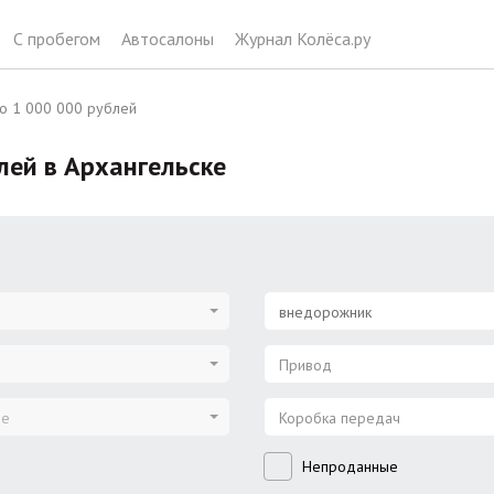
С пробегом
Автосалоны
Журнал Колёса.ру
о 1 000 000 рублей
лей в Архангельске
внедорожник
Привод
ие
Коробка передач
Непроданные