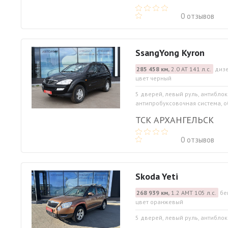
0 отзывов
SsangYong Kyron
285 458 км,
2.0 АТ 141 л.с.
дизе
цвет черный
5 дверей, левый руль, антибло
антипробуксовочная система, об
ТСК АРХАНГЕЛЬСК
0 отзывов
Skoda Yeti
268 939 км,
1.2 АМТ 105 л.с.
бе
цвет оранжевый
5 дверей, левый руль, антибло