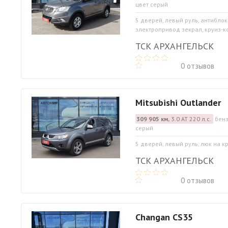
цвет серый
5 дверей, левый руль, антибло
электропривод зекрал, круиз-к
ТСК АРХАНГЕЛЬСК
0 отзывов
Mitsubishi Outlander
309 905 км,
3.0 АТ 220 л.с.
бенз
серый
5 дверей, левый руль, люк на 
ТСК АРХАНГЕЛЬСК
0 отзывов
Changan CS35