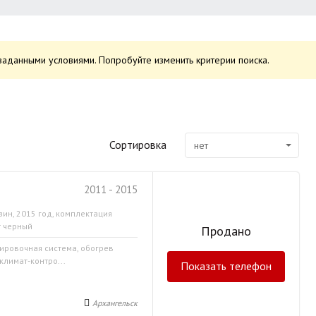
заданными условиями. Попробуйте изменить критерии поиска.
Сортировка
нет
2011 - 2015
зин, 2015 год, комплектация
т черный
Продано
кировочная система, обогрев
климат-контро...
Показать телефон
Архангельск