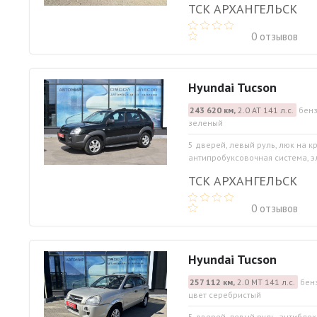
ТСК АРХАНГЕЛЬСК
0 отзывов
Hyundai Tucson
243 620 км,
2.0 АТ 141 л.с.
бенз
зеленый
5 дверей, левый руль, люк на 
антипробуксовочная система, э
ТСК АРХАНГЕЛЬСК
0 отзывов
Hyundai Tucson
257 112 км,
2.0 МТ 141 л.с.
бенз
цвет серебристый
5 дверей, левый руль, антибло