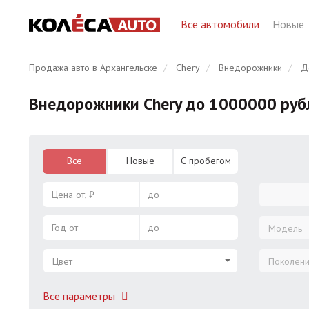
Все автомобили
Новые
Продажа авто в Архангельске
Chery
Внедорожники
Д
Внедорожники Chery до 1000000 руб
Все
Новые
С пробегом
Цена от, ₽
до
Год от
до
Модель
Цвет
Поколен
Все параметры