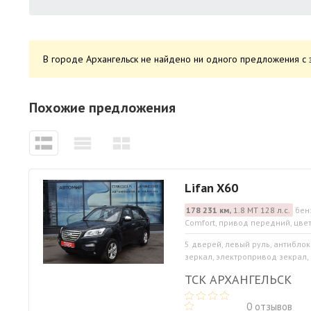
В городе Архангельск не найдено ни одного предложения с 
Похожие предложения
Lifan X60
178 231 км,
1.8 МТ 128 л.с.
бен
Comfort, привод передний, цве
5 дверей, левый руль, антибло
зеркал, электропривод зекрал, 
ТСК АРХАНГЕЛЬСК
0 отзывов