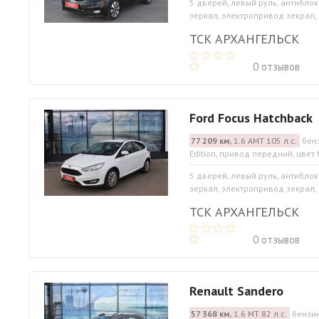
5 дверей, левый руль, антибло
зеркал, электропривод зекрал, 
ТСК АРХАНГЕЛЬСК
0 отзывов
Ford Focus Hatchback
77 209 км,
1.6 АМТ 105 л.с.
бен
Edition, привод передний, цвет
5 дверей, левый руль, антибло
зеркал, электропривод зекрал, 
ТСК АРХАНГЕЛЬСК
0 отзывов
Renault Sandero
57 368 км,
1.6 МТ 82 л.с.
бензин