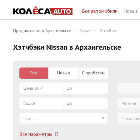
Все автомобили
Новые
Продажа авто в Архангельске
Nissan
Хэтчбэки
Хэтчбэки Nissan в Архангельске
Все
Новые
С пробегом
Цена от, ₽
до
Год от
до
Модель
Цвет
Поколен
Все параметры