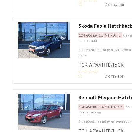
0 отзывов
Skoda Fabia Hatchbac
124 606 км,
1.2 МТ 70 л.с.
бенз
цвет синий
5 дверей, левый руль, антибло
руля
ТСК АРХАНГЕЛЬСК
0 отзывов
Renault Megane Hatch
138 458 км,
1.6 МТ 106 л.с.
бен
цвет красный
5 дверей, левый руль, электро
ТСК АРХАНГЕЛЬСК