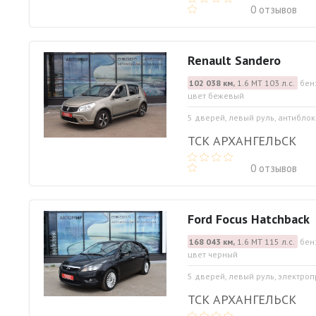
0 отзывов
Renault Sandero
102 038 км,
1.6 МТ 103 л.с.
бен
цвет бежевый
5 дверей, левый руль, антибло
ТСК АРХАНГЕЛЬСК
0 отзывов
Ford Focus Hatchback
168 043 км,
1.6 МТ 115 л.с.
бен
цвет черный
5 дверей, левый руль, электро
ТСК АРХАНГЕЛЬСК