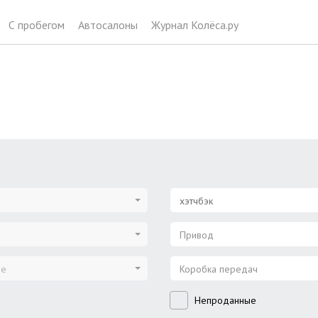
С пробегом
Автосалоны
Журнал Колёса.ру
хэтчбэк
Привод
ие
Коробка передач
Непроданные