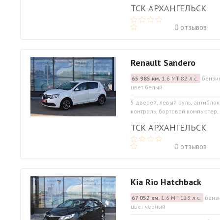
ТСК АРХАНГЕЛЬСК
0 отзывов
Renault Sandero
65 985 км,
1.6 МТ 82 л.с.
бензин
цвет белый
5 дверей, левый руль, антиблок
контроль, бортовой компьютер,
ТСК АРХАНГЕЛЬСК
0 отзывов
Kia Rio Hatchback
67 052 км,
1.6 МТ 123 л.с.
бензи
цвет черный