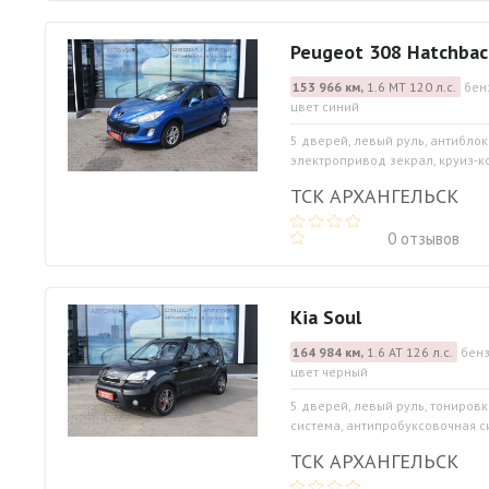
Peugeot 308 Hatchbac
153 966 км,
1.6 МТ 120 л.с.
бен
цвет синий
5 дверей, левый руль, антибло
электропривод зекрал, круиз-к
ТСК АРХАНГЕЛЬСК
0 отзывов
Kia Soul
164 984 км,
1.6 АТ 126 л.с.
бенз
цвет черный
5 дверей, левый руль, тониров
система, антипробуксовочная си
ТСК АРХАНГЕЛЬСК