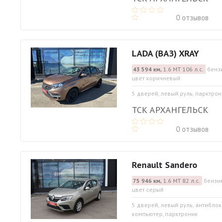
0 отзывов
LADA (ВАЗ) XRAY
43 594 км,
1.6 МТ 106 л.с.
бенз
цвет коричневый
5 дверей, левый руль, парктрон
ТСК АРХАНГЕЛЬСК
0 отзывов
Renault Sandero
75 946 км,
1.6 МТ 82 л.с.
бензин
цвет серый
5 дверей, левый руль, антибло
компьютер, парктроник