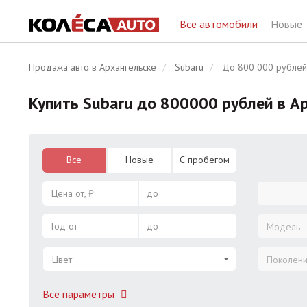
Все автомобили
Новые
Продажа авто в Архангельске
Subaru
До 800 000 рублей
Купить Subaru до 800000 рублей в А
Все
Новые
С пробегом
Цена от, ₽
до
Год от
до
Модель
Цвет
Поколен
Все параметры