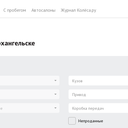
С пробегом
Автосалоны
Журнал Колёса.ру
рхангельске
Кузов
Привод
ие
Коробка передач
Непроданные