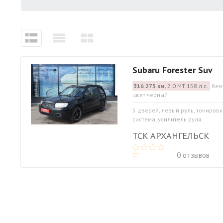
Subaru Forester Suv
316 275 км,
2.0 МТ 158 л.с.
бен
цвет черный
5 дверей, левый руль, тониров
система, усилитель руля
ТСК АРХАНГЕЛЬСК
0 отзывов