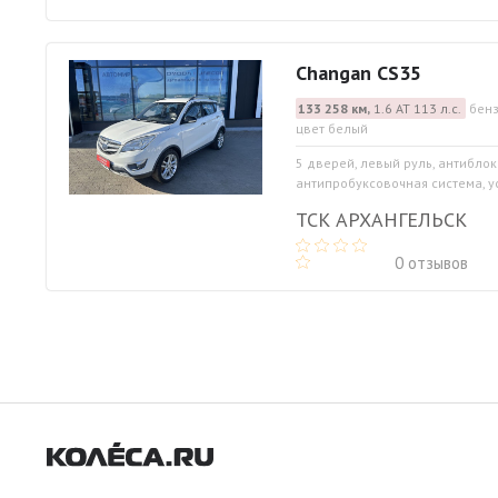
Changan CS35
133 258 км,
1.6 АТ 113 л.с.
бенз
цвет белый
5 дверей, левый руль, антибло
антипробуксовочная система, ус
ТСК АРХАНГЕЛЬСК
0 отзывов