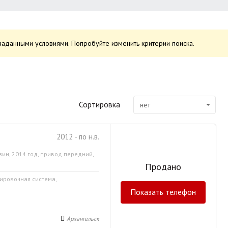
заданными условиями. Попробуйте изменить критерии поиска.
Сортировка
нет
2012 - по н.в.
зин, 2014 год, привод передний,
Продано
кировочная система,
Показать телефон
Архангельск