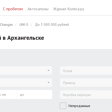
С пробегом
Автосалоны
Журнал Колёса.ру
Changan
UNI-S
До 3 000 000 рублей
й в Архангельске
Кузов
Привод
, км
до
Коробка передач
Непроданные