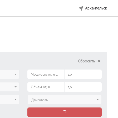
Архангельск
Сбросить
✕
Мощность от, л.с.
до
Объем от, л
до
Двигатель