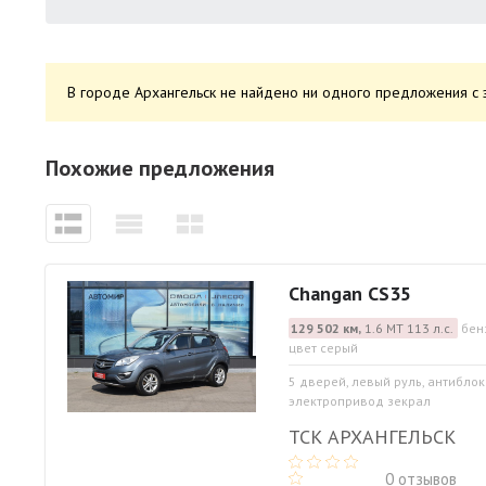
В городе Архангельск не найдено ни одного предложения с 
Похожие предложения
Changan CS35
129 502 км,
1.6 МТ 113 л.с.
бен
цвет серый
5 дверей, левый руль, антибло
электропривод зекрал
ТСК АРХАНГЕЛЬСК
0 отзывов