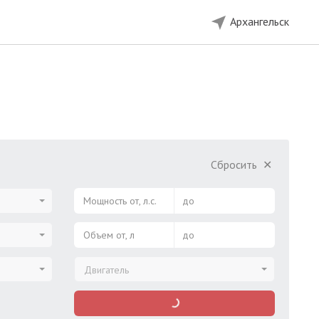
Архангельск
Сбросить
✕
Мощность от, л.с.
до
Объем от, л
до
Двигатель