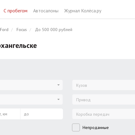
С пробегом
Автосалоны
Журнал Колёса.ру
Ford
Focus
До 500 000 рублей
рхангельске
Кузов
Привод
, км
до
Коробка передач
Непроданные