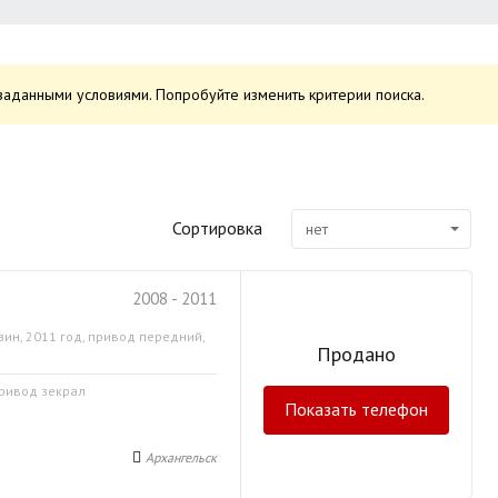
заданными условиями. Попробуйте изменить критерии поиска.
Сортировка
нет
2008 - 2011
зин, 2011 год, привод передний,
Продано
привод зекрал
Показать телефон
Архангельск