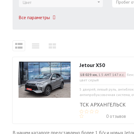
Пробег от
Цвет
Все параметры
Jetour X50
18 029 км,
1.5 АМТ 147 л.с.
бен
цвет серый
5 дверей, левый руль, антибло
антипробуксовочная система, об
ТСК АРХАНГЕЛЬСК
0 отзывов
В нашем каталоге представлено более 1 б/у и новых Jet