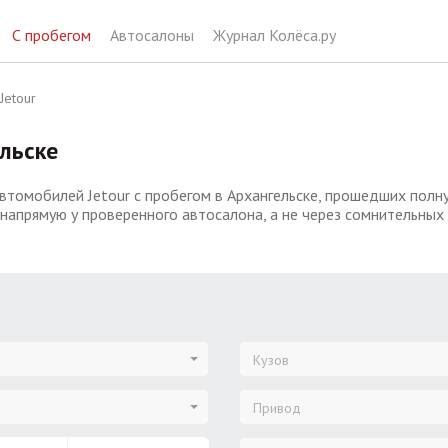
С пробегом
Автосалоны
Журнал Колёса.ру
Jetour
льске
втомобилей Jetour с пробегом в Архангельске, прошедших полн
 напрямую у проверенного автосалона, а не через сомнительных
Кузов
Привод