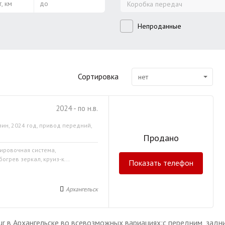
, км
до
Коробка передач
Непроданные
Сортировка
нет
2024 - по н.в.
зин, 2024 год, привод передний,
Продано
кировочная система,
огрев зеркал, круиз-к...
Показать телефон
Архангельск
our в Архангельске во всевозможных вариациях:с передним, за