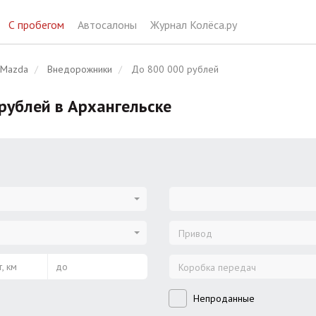
С пробегом
Автосалоны
Журнал Колёса.ру
Mazda
Внедорожники
До 800 000 рублей
рублей в Архангельске
Привод
, км
до
Коробка передач
Непроданные