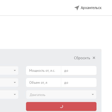
Архангельск
Сбросить
✕
Мощность от, л.с.
до
Объем от, л
до
Двигатель