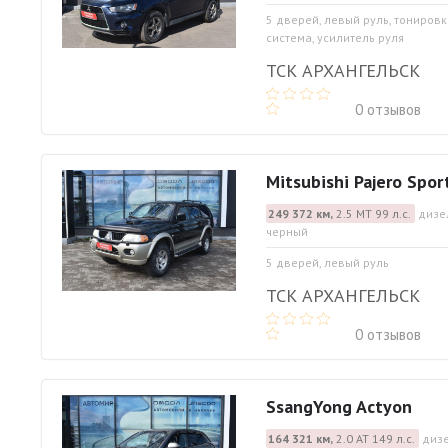
5 дверей, левый руль, тониров
система, усилитель руля
ТСК АРХАНГЕЛЬСК
0 отзывов
Mitsubishi Pajero Spor
249 372 км,
2.5 МТ 99 л.с.
дизел
черный
5 дверей, левый руль
ТСК АРХАНГЕЛЬСК
0 отзывов
SsangYong Actyon
164 321 км,
2.0 АТ 149 л.с.
дизе