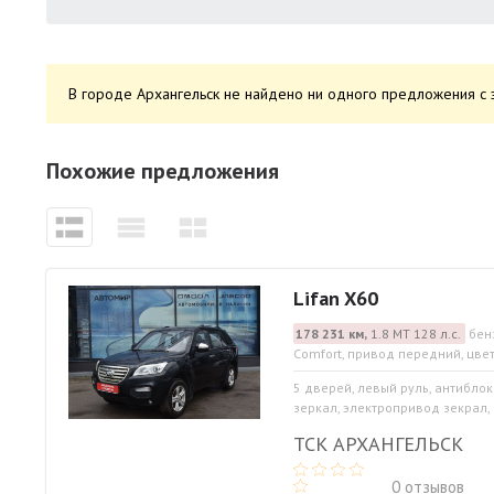
В городе Архангельск не найдено ни одного предложения с 
Похожие предложения
Lifan X60
178 231 км,
1.8 МТ 128 л.с.
бен
Comfort, привод передний, цве
5 дверей, левый руль, антибло
зеркал, электропривод зекрал, 
ТСК АРХАНГЕЛЬСК
0 отзывов