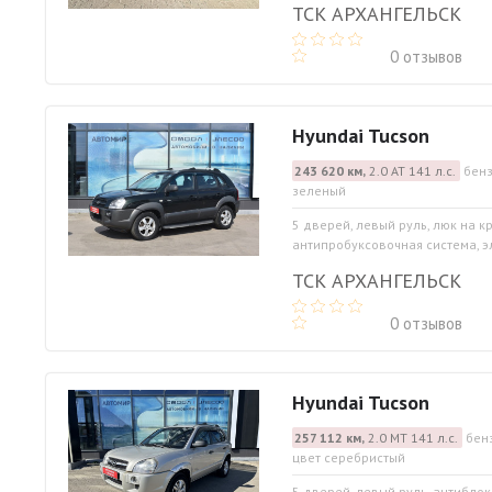
ТСК АРХАНГЕЛЬСК
0 отзывов
Hyundai Tucson
243 620 км,
2.0 АТ 141 л.с.
бенз
зеленый
5 дверей, левый руль, люк на 
антипробуксовочная система, э
ТСК АРХАНГЕЛЬСК
0 отзывов
Hyundai Tucson
257 112 км,
2.0 МТ 141 л.с.
бенз
цвет серебристый
5 дверей, левый руль, антибло