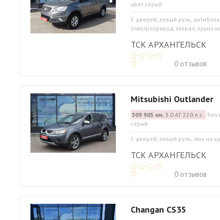
цвет серый
5 дверей, левый руль, антибло
электропривод зекрал, круиз-к
ТСК АРХАНГЕЛЬСК
0 отзывов
Mitsubishi Outlander
309 905 км,
3.0 АТ 220 л.с.
бенз
серый
5 дверей, левый руль, люк на 
ТСК АРХАНГЕЛЬСК
0 отзывов
Changan CS35