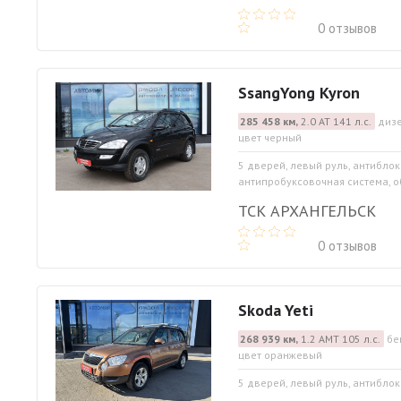
0 отзывов
SsangYong Kyron
285 458 км,
2.0 АТ 141 л.с.
дизе
цвет черный
5 дверей, левый руль, антибло
антипробуксовочная система, об
ТСК АРХАНГЕЛЬСК
0 отзывов
Skoda Yeti
268 939 км,
1.2 АМТ 105 л.с.
бе
цвет оранжевый
5 дверей, левый руль, антибло