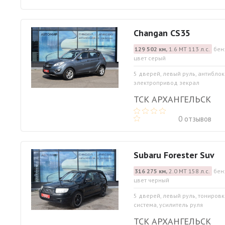
Changan CS35
129 502 км,
1.6 МТ 113 л.с.
бен
цвет серый
5 дверей, левый руль, антибло
электропривод зекрал
ТСК АРХАНГЕЛЬСК
0 отзывов
Subaru Forester Suv
316 275 км,
2.0 МТ 158 л.с.
бен
цвет черный
5 дверей, левый руль, тониров
система, усилитель руля
ТСК АРХАНГЕЛЬСК