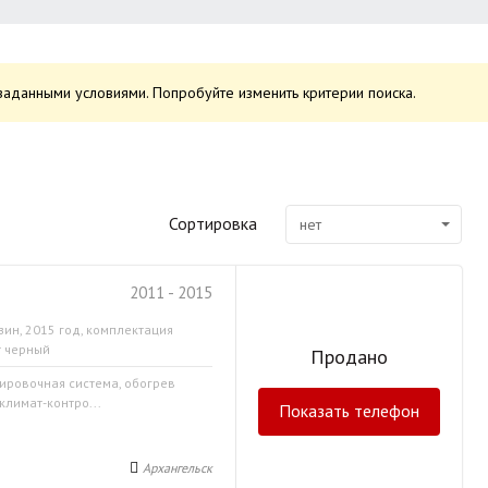
заданными условиями. Попробуйте изменить критерии поиска.
Сортировка
нет
2011 - 2015
зин, 2015 год, комплектация
т черный
Продано
кировочная система, обогрев
климат-контро...
Показать телефон
Архангельск