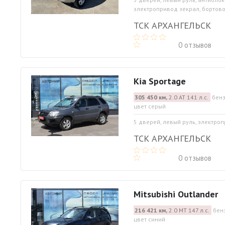
электропривод зекрал, бортово
ТСК АРХАНГЕЛЬСК
0 отзывов
Kia Sportage
305 450 км,
2.0 АТ 141 л.с.
бенз
цвет серый
5 дверей, левый руль, электро
ТСК АРХАНГЕЛЬСК
0 отзывов
Mitsubishi Outlander
216 421 км,
2.0 МТ 147 л.с.
бен
цвет синий