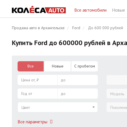
Все автомобили
Новые
Продажа авто в Архангельске
Ford
До 600 000 рублей
Купить Ford до 600000 рублей в Арх
Все
Новые
С пробегом
Цена от, ₽
до
Год от
до
Модель
Цвет
Поколен
Все параметры