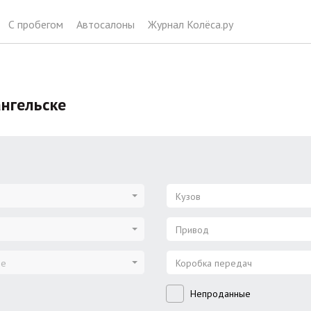
С пробегом
Автосалоны
Журнал Колёса.ру
ангельске
Кузов
Привод
ие
Коробка передач
Непроданные