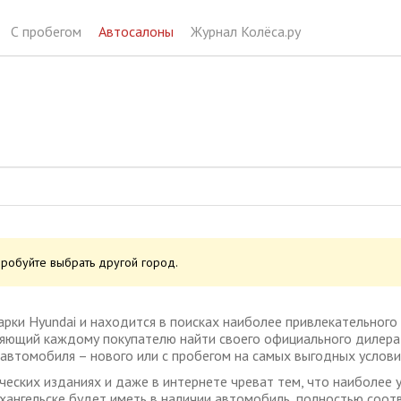
С пробегом
Автосалоны
Журнал Колёса.ру
пробуйте выбрать другой город.
арки Hyundai и находится в поисках наиболее привлекательного 
яющий каждому покупателю найти своего официального дилера H
о автомобиля – нового или с пробегом на самых выгодных услови
ческих изданиях и даже в интернете чреват тем, что наиболее 
Архангельске будет иметь в наличии автомобиль, полностью соо